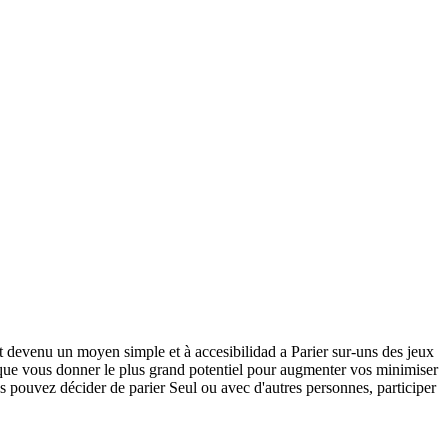
t devenu un moyen simple et à accesibilidad a Parier sur-uns des jeux
que vous donner le plus grand potentiel pour augmenter vos minimiser
s pouvez décider de parier Seul ou avec d'autres personnes, participer