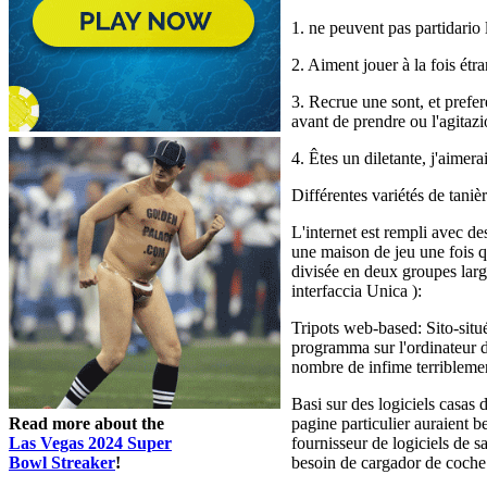
1. ne peuvent pas partidario l
2. Aiment jouer à la fois ét
3. Recrue une sont, et prefere
avant de prendre ou l'agitaz
4. Êtes un diletante, j'aimera
Différentes variétés de tani
L'internet est rempli avec de
une maison de jeu une fois qu
divisée en deux groupes larg
interfaccia Unica ):
Tripots web-based: Sito-situ
programma sur l'ordinateur d
nombre de infime terriblemen
Basi sur des logiciels casas d
Read more about the
pagine particulier auraient b
Las Vegas 2024 Super
fournisseur de logiciels de sa
Bowl Streaker
!
besoin de cargador de coche 