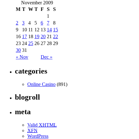
November 2009
M
T
W
T
F
S
S
1
2
3
4
5
6
7
8
9
10
11
12
13
14
15
16
17
18
19
20
21
22
23
24
25
26
27
28
29
30
31
« Nov
Dec »
categories
Online Casino
(891)
blogroll
meta
Valid
XHTML
XFN
WordPress