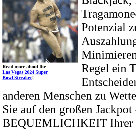
Tragamoneda
Potenzial 
Auszahlung
Minimieren
Regel ein T
Read more about the
Las Vegas 2024 Super
Bowl Streaker
!
Entscheiden
anderen Menschen zu Wette
Sie auf den großen Jackpo
BEQUEMLICHKEIT Ihrer 