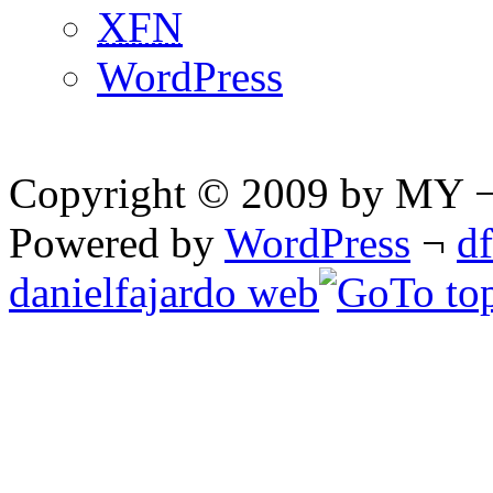
XFN
WordPress
Copyright © 2009 by MY ¬ A
Powered by
WordPress
¬
d
danielfajardo web