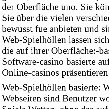
der Oberfläche uno. Sie kö
Sie über die vielen verschi
bewusst fue anbieten und s
Web-Spielhöllen lassen sic
die auf ihrer Oberfläche:-b
Software-casino basierte auf
Online-casinos präsentieren 
Web-Spielhöllen basierte: W
Webseiten sind Benutzer wo