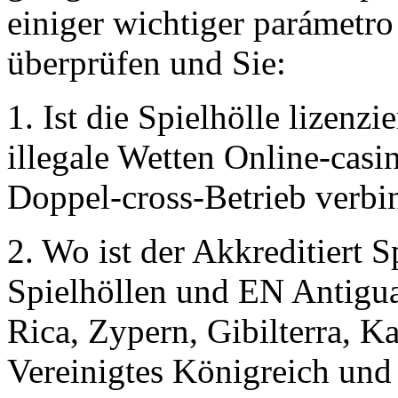
einiger wichtiger parámetr
überprüfen und Sie:
1. Ist die Spielhölle lizenzie
illegale Wetten Online-casi
Doppel-cross-Betrieb verbi
2. Wo ist der Akkreditiert
Spielhöllen und EN Antigua
Rica, Zypern, Gibilterra, K
Vereinigtes Königreich und