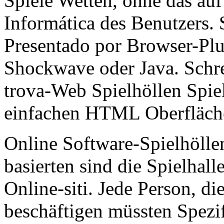
Spiele Wetten, ohne das au
Informática des Benutzers. 
Presentado por Browser-Pl
Shockwave oder Java. Schre
trova-Web Spielhöllen Spie
einfachen HTML Oberfläch
Online Software-Spielhöllen
basierten sind die Spielhall
Online-siti. Jede Person, di
beschäftigen müssten Spez