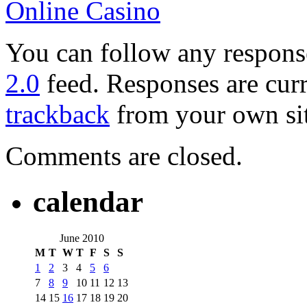
Online Casino
You can follow any response
2.0
feed. Responses are curr
trackback
from your own sit
Comments are closed.
calendar
June 2010
M
T
W
T
F
S
S
1
2
3
4
5
6
7
8
9
10
11
12
13
14
15
16
17
18
19
20