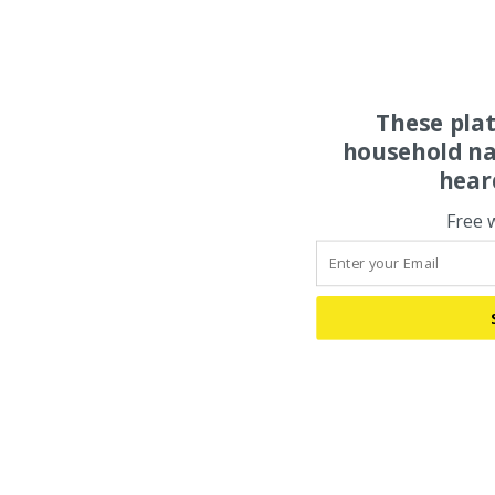
These pla
household na
hear
Free 