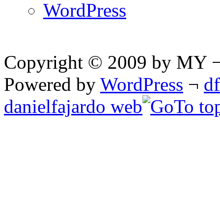
WordPress
Copyright © 2009 by MY ¬ A
Powered by
WordPress
¬
d
danielfajardo web