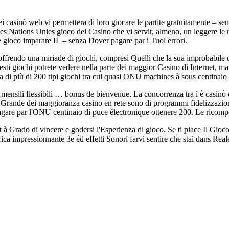
 casinò web vi permettera di loro giocare le partite gratuitamente – se
es Nations Unies gioco del Casino che vi servir, almeno, un leggere l
e gioco imparare IL – senza Dover pagare par i Tuoi errori.
ffrendo una miriade di giochi, compresi Quelli che la sua improbabile c
i giochi potrete vedere nella parte dei maggior Casino di Internet, ma è d
ra di più di 200 tipi giochi tra cui quasi ONU machines à sous centinai
ensili flessibili … bonus de bienvenue. La concorrenza tra i è casinò cy
 La Grande dei maggioranza casino en rete sono di programmi fidelizzazio
agare par l'ONU centinaio di puce électronique ottenere 200. Le ricomp
t à Grado di vincere e godersi l'Esperienza di gioco. Se ti piace Il Gio
ica impressionnante 3e éd effetti Sonori farvi sentire che stai dans Rea