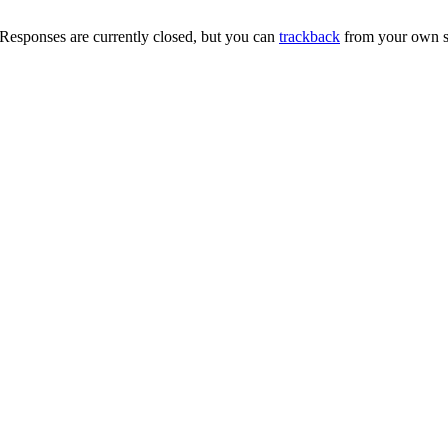
Responses are currently closed, but you can
trackback
from your own si