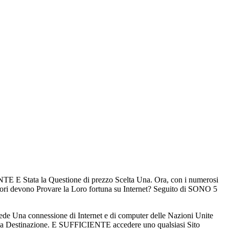
E E Stata la Questione di prezzo Scelta Una. Ora, con i numerosi
tori devono Provare la Loro fortuna su Internet? Seguito di SONO 5
ede Una connessione di Internet e di computer delle Nazioni Unite
so la Destinazione. E SUFFICIENTE accedere uno qualsiasi Sito