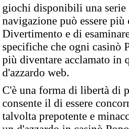
giochi disponibili una serie
navigazione può essere più
Divertimento e di esaminare 
specifiche che ogni casinò 
più diventare acclamato in
d'azzardo web.
C'è una forma di libertà di p
consente il di essere concorr
talvolta prepotente e minac
un d'azzardo in casinò Popol