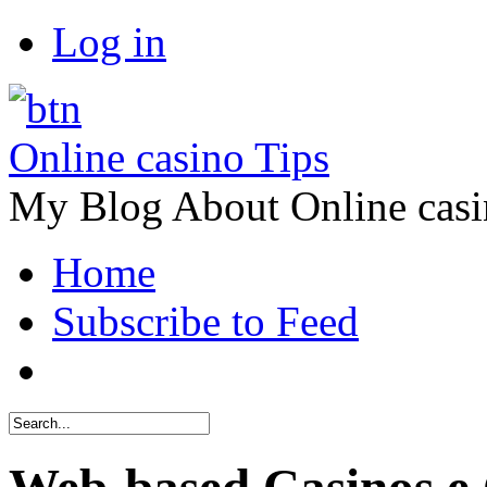
Log in
Online casino Tips
My Blog About Online casi
Home
Subscribe to Feed