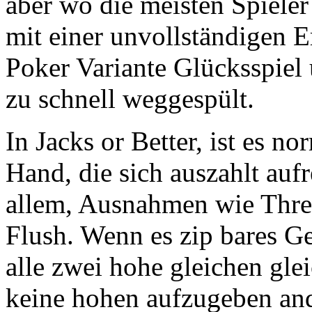
aber wo die meisten Spieler
mit einer unvollständigen E
Poker Variante Glücksspiel 
zu schnell weggespült.
In Jacks or Better, ist es n
Hand, die sich auszahlt aufr
allem, Ausnahmen wie Thre
Flush. Wenn es zip bares Ge
alle zwei hohe gleichen gle
keine hohen aufzugeben and