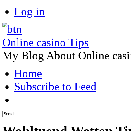
Log in
Online casino Tips
My Blog About Online casi
Home
Subscribe to Feed