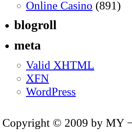
Online Casino
(891)
blogroll
meta
Valid
XHTML
XFN
WordPress
Copyright © 2009 by MY ¬ A