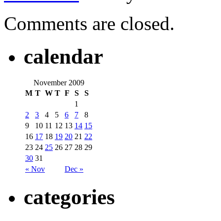
Comments are closed.
calendar
November 2009
M
T
W
T
F
S
S
1
2
3
4
5
6
7
8
9
10
11
12
13
14
15
16
17
18
19
20
21
22
23
24
25
26
27
28
29
30
31
« Nov
Dec »
categories