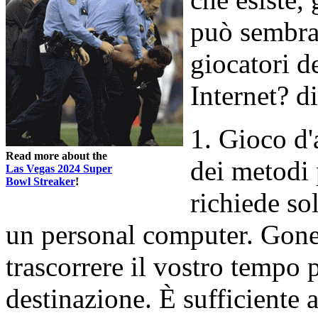
può sembrar
giocatori d
Internet? d
1. Gioco d'
Read more about the
dei metodi 
Las Vegas 2024 Super
Bowl Streaker
!
richiede so
un personal computer. Gone 
trascorrere il vostro tempo 
destinazione. È sufficiente a